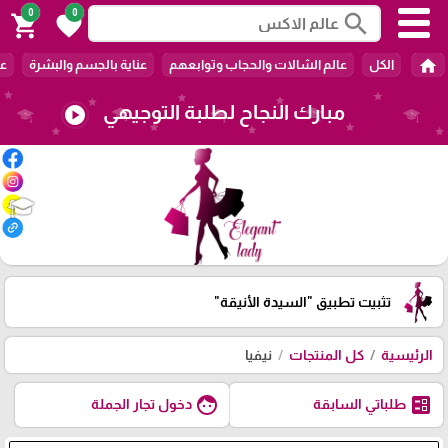
0
0
search
shopping_cart
favorite
home
الكل
عالم الشالات والحجاب وتوابعهم
عناية بالجسم والبشرة
عا
مبارك النجاح لطلبة التوجيهي
play_circle
🎓
تثبيت تطبيق
"السيدة الأنيقة"
الرئيسية
كل المنتجات
نيفيا
face
ballot
طلباتي السابقة
دخول تجار الجملة