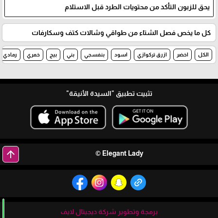
يحق للزبون التأكد من محتويات الطرد قبل الاستلام
كل ما يخص فصل الشتاء من طواقي وشالات كتف وسكارفات
الكل
اخضر
ازرق تركوازي
اسود
بنفسجي
بني
بيج
خمري
رمادي
تثبيت تطبيق
"السيدة الأنيقة"
arrow_upward
Elegant Lady ©
برمجة وتطوير شركة ديجيتال لايف