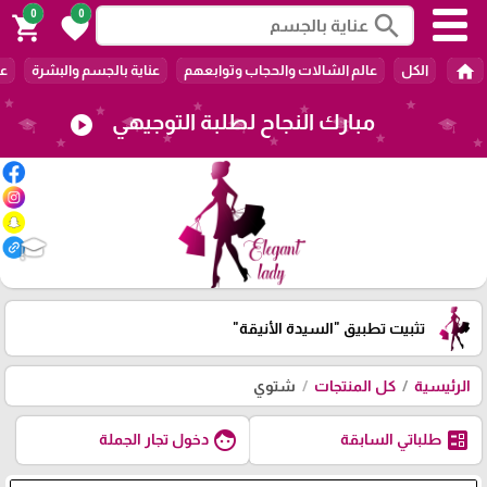
0
0
search
shopping_cart
favorite
home
الكل
عالم الشالات والحجاب وتوابعهم
عناية بالجسم والبشرة
عا
مبارك النجاح لطلبة التوجيهي
play_circle
🎓
تثبيت تطبيق
"السيدة الأنيقة"
الرئيسية
كل المنتجات
شتوي
face
ballot
طلباتي السابقة
دخول تجار الجملة