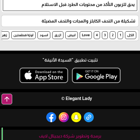
يحق للزبون التأكد من محتويات الطرد قبل الاستلام
تشكيلة من التحف الكابلز والمجات والتحف المضيئة
الكل
1
2
3
4
Love
ابيض
ازرق
اسود
اوزة/قطعتين
زهري
تثبيت تطبيق
"السيدة الأنيقة"
arrow_upward
Elegant Lady ©
برمجة وتطوير شركة ديجيتال لايف