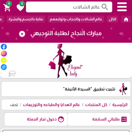
0
0
search
shopping_cart
favorite
home
الكل
عالم الشالات والحجاب وتوابعهم
عناية بالجسم والبشرة
عا
مبارك النجاح لطلبة التوجيهي
play_circle
🎓
تثبيت تطبيق
"السيدة الأنيقة"
الرئيسية
كل المنتجات
عالم الهدايا والطباعه والتوزيعات
تحف
face
ballot
طلباتي السابقة
دخول تجار الجملة